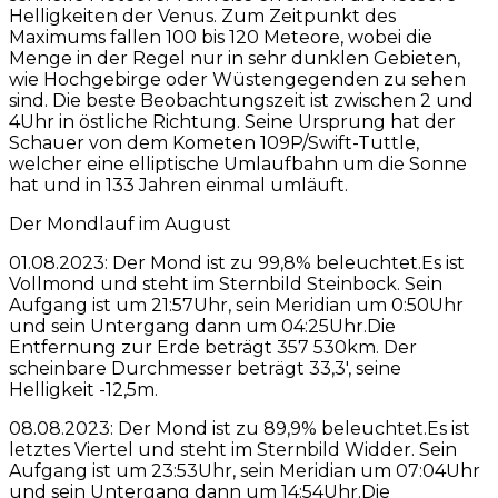
Helligkeiten der Venus. Zum Zeitpunkt des
Maximums fallen 100 bis 120 Meteore, wobei die
Menge in der Regel nur in sehr dunklen Gebieten,
wie Hochgebirge oder Wüstengegenden zu sehen
sind. Die beste Beobachtungszeit ist zwischen 2 und
4Uhr in östliche Richtung. Seine Ursprung hat der
Schauer von dem Kometen 109P/Swift-Tuttle,
welcher eine elliptische Umlaufbahn um die Sonne
hat und in 133 Jahren einmal umläuft.
Der Mondlauf im August
01.08.2023: Der Mond ist zu 99,8% beleuchtet.Es ist
Vollmond und steht im Sternbild Steinbock. Sein
Aufgang ist um 21:57Uhr, sein Meridian um 0:50Uhr
und sein Untergang dann um 04:25Uhr.Die
Entfernung zur Erde beträgt 357 530km. Der
scheinbare Durchmesser beträgt 33,3′, seine
Helligkeit -12,5m.
08.08.2023: Der Mond ist zu 89,9% beleuchtet.Es ist
letztes Viertel und steht im Sternbild Widder. Sein
Aufgang ist um 23:53Uhr, sein Meridian um 07:04Uhr
und sein Untergang dann um 14:54Uhr.Die