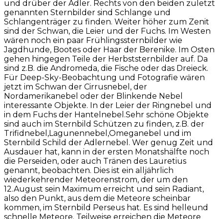
und drüber der Adler. Rechts von den beiden zuletzt
genannten Sternbilder sind Schlange und
Schlangenträger zu finden. Weiter höher zum Zenit
sind der Schwan, die Leier und der Fuchs. Im Westen
wären noch ein paar Frühlingssternbilder wie
Jagdhunde, Bootes oder Haar der Berenike. Im Osten
gehen hingegen Teile der Herbststernbilder auf. Da
sind z.B. die Andromeda, die Fische oder das Dreieck.
Für Deep-Sky-Beobachtung und Fotografie wären
jetzt im Schwan der Cirrusnebel, der
Nordamerikanebel oder der Blinkende Nebel
interessante Objekte. In der Leier der Ringnebel und
in dem Fuchs der Hantelnebel.Sehr schöne Objekte
sind auch im Sternbild Schützen zu finden, z.B. der
Trifidnebel,Lagunennebel,Omeganebel und im
Sternbild Schild der Adlernebel. Wer genug Zeit und
Ausdauer hat, kann in der ersten Monatshälfte noch
die Perseiden, oder auch Tränen des Lauretius
genannt, beobachten. Dies ist ein alljährlich
wiederkehrender Meteorenstrom, der um den
12.August sein Maximum erreicht und sein Radiant,
also den Punkt, aus dem die Meteore scheinbar
kommen, im Sternbild Perseus hat. Es sind helleund
schnelle Meteore. Teilweise erreichen die Meteore