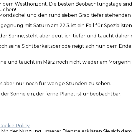
 dem Westhorizont. Die besten Beobachtungstage sind 
uchen!
e Mondsichel und den rund sieben Grad tiefer stehende
nung mit Saturn am 22.3. ist ein Fall für Spezialisten
der Sonne, steht aber deutlich tiefer und taucht dahe
doch seine Sichtbarkeitsperiode neigt sich nun dem En
onne und taucht im März noch nicht wieder am Morgenh
nds aber nur noch für wenige Stunden zu sehen.
der Sonne ein, der ferne Planet ist unbeobachtbar.
Cookie Policy
e. Mit der Nutzung unserer Dienste erklären Sie sich da