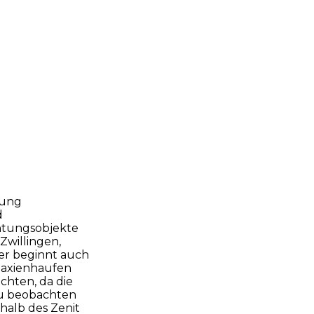
rung
d
htungsobjekte
Zwillingen,
er beginnt auch
alaxienhaufen
chten, da die
zu beobachten
halb des Zenit