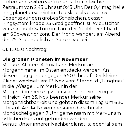
Untergangszeiten verfrühen sich im gleichen
Zeitraum von 2:45 Uhr auf 0:45 Uhr. Der 0,4 mag helle
Ringplanet erscheint im Teleskop als etwa 17,5
Bogensekunden großes Scheibchen, dessen
Ringsystem knapp 23 Grad geöffnet ist. Wie Jupiter
versinkt auch Saturn im Lauf der Nacht recht bald
am Südwesthorizont. Der Mond wandert am Abend
des 25. Sept. südlich an Saturn vorbei.
01.11.2020 Nachtrag:
Die großen Planeten im November
Merkur: Ab dem 4. Nov. kann Merkur am
Morgenhimmel im Osten entdeckt werden. An
diesem Tag geht er gegen 5:50 Uhr auf. Der kleine
Planet wechselt am 17. Nov. vom Sternbild „Jungfrau“
in die „Waage“. Um Merkur in der
Morgendämmerung zu erspähen ist ein Fernglas
hilfreich. Am 23. Nov. beendet Merkur seine
Morgensichtbarkeit und geht an diesem Tag um 6:30
Uhr auf. Am 14. November kann die schmale
Mondsichel gegen 7 Uhr gemeinsam mit Merkur am
östlichen Horizont gefunden werden.
Venus: Unser innerer Nachbarplanet ist ebenfalls am