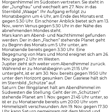
Morgenhimmel im Südosten vertreten. Sie steht in
der „Jungfrau“ und wechselt am 27. Nov. in das
Sternbild „Waage“. Ihr Aufgang erfolgt zu
Monatsbeginn um 4 Uhr, am Ende des Monats erst
gegen 5:30 Uhr. Ein schöner Anblick bietet sich am 13.
Nov., wenn Venus gegen 5:30 Uhr in der Nähe des
abnehmenden Mondes steht.
Mars kann am Abend- und Nachthimmel gefunden
werden. Der in den „Fischen“ stehende Planet geht
zu Beginn des Monats um 5 Uhr unter, am
Monatsende bereits gegen 3:30 Uhr. Eine
Begegnung von Mars und Mond ereignet sich am 26.
Nov. gegen 2 Uhr im Westen.
Jupiter zieht sich weiter vom Abendhimmel zurück.
Während er zu Monatsbeginn um 21:15 Uhr
untergeht, ist er am 30. Nov. bereits gegen 19:50 Uhr
unter den Horizont gesunken. Der Gasriese hält sich
im Sternbild „Schütze“ auf.
Saturn: Der Ringplanet hält am Abendhimmel im
Südwesten die Stellung. Geht der im „Schützen“
stehende Planet am 1. Nov. gegen 21:45 Uhr unter, so
ist er zu Monatsende bereits um 20:00 Uhr vom
Himmelszelt verschwunden. Am 19. Nov. gegen 17:30
Uhr kann Saturn gemeinsam mit dem Mond und