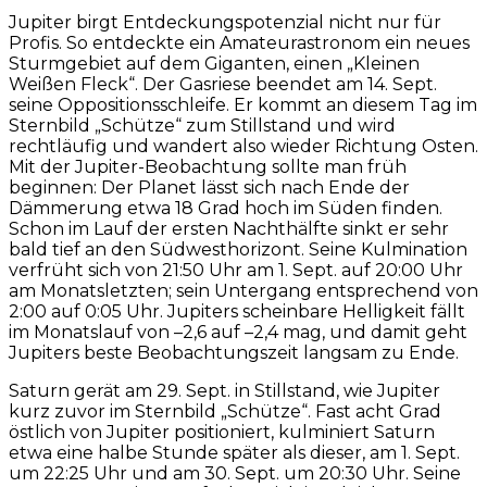
Jupiter birgt Entdeckungspotenzial nicht nur für
Profis. So entdeckte ein Amateurastronom ein neues
Sturmgebiet auf dem Giganten, einen „Kleinen
Weißen Fleck“. Der Gasriese beendet am 14. Sept.
seine Oppositionsschleife. Er kommt an diesem Tag im
Sternbild „Schütze“ zum Stillstand und wird
rechtläufig und wandert also wieder Richtung Osten.
Mit der Jupiter-Beobachtung sollte man früh
beginnen: Der Planet lässt sich nach Ende der
Dämmerung etwa 18 Grad hoch im Süden finden.
Schon im Lauf der ersten Nachthälfte sinkt er sehr
bald tief an den Südwesthorizont. Seine Kulmination
verfrüht sich von 21:50 Uhr am 1. Sept. auf 20:00 Uhr
am Monatsletzten; sein Untergang entsprechend von
2:00 auf 0:05 Uhr. Jupiters scheinbare Helligkeit fällt
im Monatslauf von –2,6 auf –2,4 mag, und damit geht
Jupiters beste Beobachtungszeit langsam zu Ende.
Saturn gerät am 29. Sept. in Stillstand, wie Jupiter
kurz zuvor im Sternbild „Schütze“. Fast acht Grad
östlich von Jupiter positioniert, kulminiert Saturn
etwa eine halbe Stunde später als dieser, am 1. Sept.
um 22:25 Uhr und am 30. Sept. um 20:30 Uhr. Seine