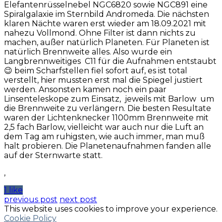
Elefantenrüsselnebel NGC6820 sowie NGC891 eine
Spiralgalaxie im Sternbild Andromeda. Die nächsten
klaren Nächte waren erst wieder am 18.09.2021 mit
nahezu Vollmond. Ohne Filter ist dann nichts zu
machen, außer natürlich Planeten. Für Planeten ist
natürlich Brennweite alles. Also wurde ein
Langbrennweitiges C11 für die Aufnahmen entstaubt
😉 beim Scharfstellen fiel sofort auf, es ist total
verstellt, hier mussten erst mal die Spiegel justiert
werden. Ansonsten kamen noch ein paar
Linsenteleskope zum Einsatz, jeweils mit Barlow um
die Brennweite zu verlängern. Die besten Resultate
waren der Lichtenknecker 1100mm Brennweite mit
2,5 fach Barlow, vielleicht war auch nur die Luft an
dem Tag am ruhigsten, wie auch immer, man muß
halt probieren. Die Planetenaufnahmen fanden alle
auf der Sternwarte statt.
,
1 like
previous post
next post
This website uses cookies to improve your experience.
Cookie Policy