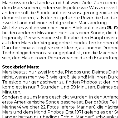
Marsmission des Landes und hat zwei Ziele: Zum einen
dem Mars suchen, indem sie Aspekte wie Wassereisv
anderen soll die Sonde auf der sozusagen ingenieurte
demonstrieren, falls der mitgeführte Rover die Landung
zweite Land mit einer erfolgreichen Marslandung.
Als letztes wollen wir noch einen Blick auf die am
18. 
beiden anderen Missionen nicht aus einer Sonde, die d
Ingenuity. Perserverance stellt dabei den Hauptrover
auf dem Mars der Vergangenheit hindeuten können. A
Darüber hinaus trägt sie eine kleine, autonome Drohne, I
Technologiedemonstrator geplant ist, um die Machbarke
sein, den Hauptrover Perserverance durch Erkundungsf
Steckbrief Mars:
Mars besitzt nur zwei Monde, Phobos und Deimos.Die M
nicht, wenn man weiß, wie ‘groß’ sie sind! Mit ihren D
Teleskop nur ganz schwer zu finden.Phobos ist der i
komplett in nur 7 Stunden und 39 Minuten. Deimos b
Minuten.
Sonden die zum Mars geschickt wurden, in den Anfang 
erste Amerikanische Sonde gescheitet. Der größte Teil 
Mariner4 welcher 22 Fotos lieferte. Mariner6, die näch
Mars und dem Mond Phobos. Erst 1971 gelang es der S
Lander hatten nur bedingt Erfolg. Mariner9 schwenkte 