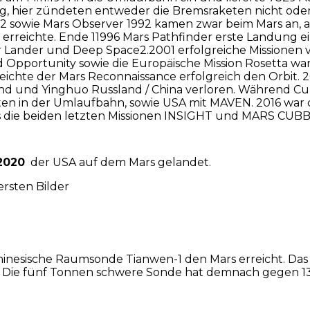
olg, hier zündeten entweder die Bremsraketen nicht oder
 2 sowie Mars Observer 1992 kamen zwar beim Mars an, a
rreichte. Ende 11996 Mars Pathfinder erste Landung ein
lar Lander und Deep Space2.2001 erfolgreiche Missione
d Opportunity sowie die Europäische Mission Rosetta war
rreichte der Mars Reconnaissance erfolgreich den Orbit
nd und Yinghuo Russland / China verloren. Während Curi
litten in der Umlaufbahn, sowie USA mit MAVEN. 2016 war
es die beiden letzten Missionen INSIGHT und MARS CUBB
2020
der USA auf dem Mars gelandet.
ersten Bilder
chinesische Raumsonde Tianwen-1 den Mars erreicht. Das
. Die fünf Tonnen schwere Sonde hat demnach gegen 13 