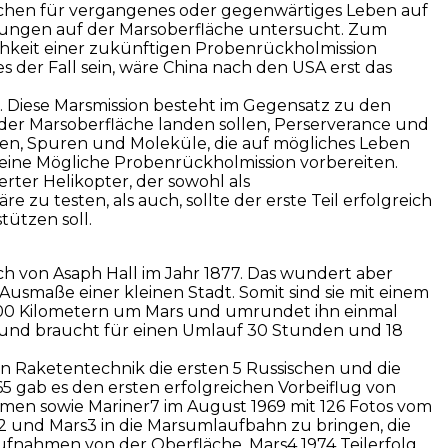
Zeichen für vergangenes oder gegenwärtiges Leben auf
ungen auf der Marsoberfläche untersucht. Zum
chkeit einer zukünftigen Probenrückholmission
s der Fall sein, wäre China nach den USA erst das
. Diese Marsmission besteht im Gegensatz zu den
 der Marsoberfläche landen sollen, Perserverance und
chen, Spuren und Moleküle, die auf mögliches Leben
eine Mögliche Probenrückholmission vorbereiten.
erter Helikopter, der sowohl als
u testen, als auch, sollte der erste Teil erfolgreich
ützen soll.
h von Asaph Hall im Jahr 1877. Das wundert aber
 Ausmaße einer kleinen Stadt. Somit sind sie mit einem
9000 Kilometern um Mars und umrundet ihn einmal
 und braucht für einen Umlauf 30 Stunden und 18
n Raketentechnik die ersten 5 Russischen und die
65 gab es den ersten erfolgreichen Vorbeiflug von
nahmen sowie Mariner7 im August 1969 mit 126 Fotos vom
2 und Mars3 in die Marsumlaufbahn zu bringen, die
Aufnahmen von der Oberfläche. Mars4 1974 Teilerfolg,