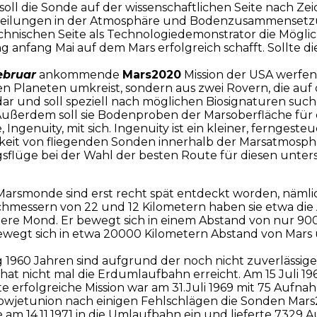
 soll die Sonde auf der wissenschaftlichen Seite nach 
erteilungen in der Atmosphäre und Bodenzusammensetz
chnischen Seite als Technologiedemonstrator die Mögli
 anfang Mai auf dem Mars erfolgreich schafft. Sollte die
Februar
ankommende
Mars2020
Mission der USA werfen
en Planeten umkreist, sondern aus zwei Rovern, die auf
 dar und soll speziell nach möglichen Biosignaturen su
ußerdem soll sie Bodenproben der Marsoberfläche für 
ngenuity, mit sich. Ingenuity ist ein kleiner, ferngesteu
it von fliegenden Sonden innerhalb der Marsatmosphäre z
lüge bei der Wahl der besten Route für diesen unterst
arsmonde sind erst recht spät entdeckt worden, nämlic
urchmessern von 22 und 12 Kilometern haben sie etwa die
nnere Mond. Er bewegt sich in einem Abstand von nur 
ewegt sich in etwa 20000 Kilometern Abstand von Mars
1960 Jahren sind aufgrund der noch nicht zuverlässige
hat nicht mal die Erdumlaufbahn erreicht. Am 15 Juli 19
ste erfolgreiche Mission war am 31.Juli 1969 mit 75 Auf
owjetunion nach einigen Fehlschlägen die Sonden Mars
am 14.11.1971 in die Umlaufbahn ein und lieferte 7329 