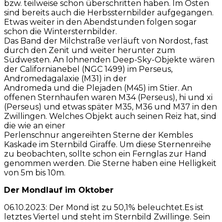
bzw. teilweise schon überschritten haben. Im Osten
sind bereits auch die Herbssternbilder aufgegangen.
Etwas weiter in den Abendstunden folgen sogar
schon die Wintersternbilder.
Das Band der Milchstraße verläuft von Nordost, fast
durch den Zenit und weiter herunter zum
Südwesten. An lohnenden Deep-Sky-Objekte wären
der Californianebel (NGC 1499) im Perseus,
Andromedagalaxie (M31) in der
Andromeda und die Plejaden (M45) im Stier. An
offenen Sternhaufen waren M34 (Perseus), hi und xi
(Perseus) und etwas später M35, M36 und M37 in den
Zwillingen. Welches Objekt auch seinen Reiz hat, sind
die wie an einer
Perlenschnur angereihten Sterne der Kembles
Kaskade im Sternbild Giraffe. Um diese Sternenreihe
zu beobachten, sollte schon ein Fernglas zur Hand
genommen werden. Die Sterne haben eine Helligkeit
von 5m bis 10m.
Der Mondlauf im Oktober
06.10.2023: Der Mond ist zu 50,1% beleuchtet.Es ist
letztes Viertel und steht im Sternbild Zwillinge. Sein