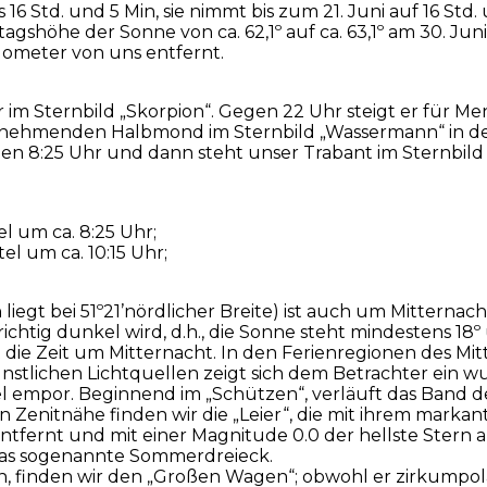
6 Std. und 5 Min, sie nimmt bis zum 21. Juni auf 16 St
gshöhe der Sonne von ca. 62,1º auf ca. 63,1º am 30. Juni
Kilometer von uns entfernt.
 im Sternbild „Skorpion“. Gegen 22 Uhr steigt er für Me
bnehmenden Halbmond im Sternbild „Wassermann“ in de
en 8:25 Uhr und dann steht unser Trabant im Sternbild
tel um ca. 8:25 Uhr;
el um ca. 10:15 Uhr;
 liegt bei 51º21’nördlicher Breite) ist auch um Mitte
 richtig dunkel wird, d.h., die Sonne steht mindestens 18
e Zeit um Mitternacht. In den Ferienregionen des Mit
künstlichen Lichtquellen zeigt sich dem Betrachter ei
l empor. Beginnend im „Schützen“, verläuft das Band de
in Zenitnähe finden wir die „Leier“, die mit ihrem mark
de entfernt und mit einer Magnitude 0.0 der hellste St
das sogenannte Sommerdreieck.
 finden wir den „Großen Wagen“; obwohl er zirkumpolar 