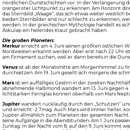
nördlichen Dunstschichten vor. In der Verlängerung der
orangeroter Lichtpunkt zu erkennen. Am Horizont direk
das Sternbild „Waage“, das sich etwas weiter westlich 
beiden Sternbilder sind nur schlecht zu erkennen, we
werden. In der griechischen Mythologie handelt es sic
Äskulap ein heilendes Kraut gebracht haben.
Die großen Planeten:
Merkur
erreicht am 4. Juni seinen größten östlichen 
Nordwesten erkannt werden. Aber erst nach 22 Uhr is
am Firmament suchen, weil er dann bereits in die Duns
Venus
ist ab der Monatsmitte am Morgenhimmel zu fin
durchsetzen. Am 19. Juni gesellt sich morgens die sch
Mars
ist ein auffälliges Gestirn in der zweiten Nachth
abnehmende Halbmond wandert am 13. Juni gegen 4 Uh
lichtstarken Fernglas können oberhalb von Mars Nept
Jupiter
wandert rückläufig durch den „Schützen“ und nä
und erreicht -2.7mag. Auch Mars wird immer heller, ko
Jupiter allmählich zum Planeten der gesamten Nacht. 
seine Aufgänge in die Abendstunden. Am 1. Juni passiert
Junitag. In der Nacht vom 8. auf den 9. Juni kommt wi