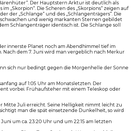
ärenhüter“. Der Hauptstern Arktur ist deutlich als
 im „Skorpion“. Die Scheren des „Skorpions“ zeigen auf
ilder der „Schlange“ und des „Schlangenträgers“. Die
von schwachen und wenig markanten Sternen gebildet
em Schlangenträger identisch ist. Die Schlange soll
 der innerste Planet noch am Abendhimmel tief im
. Nach dem 7. Juni wird man vergeblich nach Merkur
ann sich nur bedingt gegen die Morgenhelle der Sonne
tsanfang auf 1:05 Uhr am Monatsletzten. Der
nt vorbei. Frühaufsteher mit einem Teleskop oder
itte Juli erreicht. Seine Helligkeit nimmt leicht zu
ichtigt man die spät einsetzende Dunkelheit, so wird
5. Juni um ca. 23:20 Uhr und um 22:15 am letzten