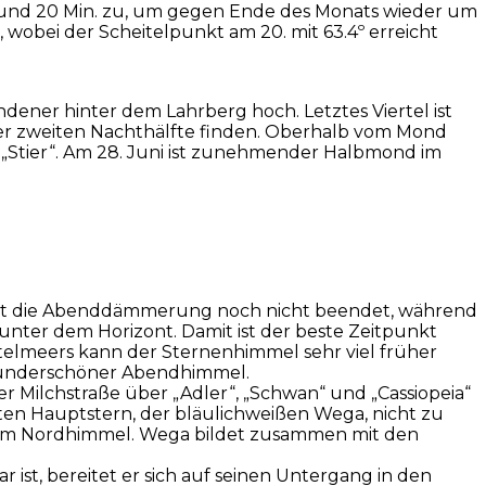
d. und 20 Min. zu, um gegen Ende des Monats wieder um
, wobei der Scheitelpunkt am 20. mit 63.4º erreicht
ndener hinter dem Lahrberg hoch. Letztes Viertel ist
r zweiten Nachthälfte finden. Oberhalb vom Mond
 „Stier“. Am 28. Juni ist zunehmender Halbmond im
rnacht die Abenddämmerung noch nicht beendet, während
º unter dem Horizont. Damit ist der beste Zeitpunkt
telmeers kann der Sternenhimmel sehr viel früher
n wunderschöner Abendhimmel.
r Milchstraße über „Adler“, „Schwan“ und „Cassiopeia“
anten Hauptstern, der bläulichweißen Wega, nicht zu
ern am Nordhimmel. Wega bildet zusammen mit den
ist, bereitet er sich auf seinen Untergang in den