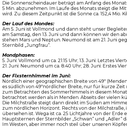
Die Sonnenscheindauer beträgt am Anfang des Monats 1
5 Min. abzunehmen. Im Laufe des Monats steigt die Mitta
wird. Zu diesem Zeitpunkt ist die Sonne ca. 152,4 Mio. 
Der Lauf des Mondes:
Am 5. Juni ist Vollmond und dann steht unser Begleiter
am Samstag, den 13. Juni und dann können wir den a
stehen Mars und Neptun. Neumond ist am 21. Juni geg
Sternbild „Jungfrau“.
Mondphasen:
5. Juni: Vollmond um ca. 21:15 Uhr; 13. Juni: Letztes Vier
21. Juni: Neumond um ca. 8:40 Uhr; 28. Juni: Erstes Viert
Der Fixsternhimmel im Juni:
Nördlich einer geographischen Breite von 49º (Menden
es südlich von 49ºnördlicher Breite, nur für kurze Zeit
zum Betrachten des Sommerhimmels in diesem Monat di
betrachtet werden als in Menden. Abseits der vielen 
Die Milchstraße steigt dann direkt im Süden am Himme
zum nördlichen Horizont. Rechts von der Milchstraße, 
übersehen ist. Wega ist ca. 25 Lichtjahre von der Er
Hauptsternen der Sternbilder „Schwan“ und „Adler“ 
Im Westen, aber immer noch steil über unseren Köpfen,