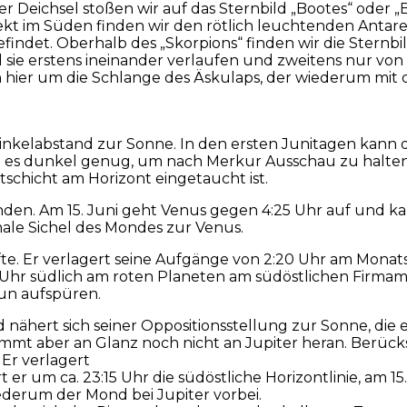
 Deichsel stoßen wir auf das Sternbild „Bootes“ oder „B
t im Süden finden wir den rötlich leuchtenden Antares
befindet. Oberhalb des „Skorpions“ finden wir die Sternb
il sie erstens ineinander verlaufen und zweitens nur 
h hier um die Schlange des Äskulaps, der wiederum mit d
Winkelabstand zur Sonne. In den ersten Junitagen kann
t es dunkel genug, um nach Merkur Ausschau zu halten
tschicht am Horizont eingetaucht ist.
den. Am 15. Juni geht Venus gegen 4:25 Uhr auf und k
male Sichel des Mondes zur Venus.
älfte. Er verlagert seine Aufgänge von 2:20 Uhr am Mona
r südlich am roten Planeten am südöstlichen Firmame
un aufspüren.
hert sich seiner Oppositionsstellung zur Sonne, die er M
mmt aber an Glanz noch nicht an Jupiter heran. Berücks
Er verlagert
 er um ca. 23:15 Uhr die südöstliche Horizontlinie, am 1
ederum der Mond bei Jupiter vorbei.