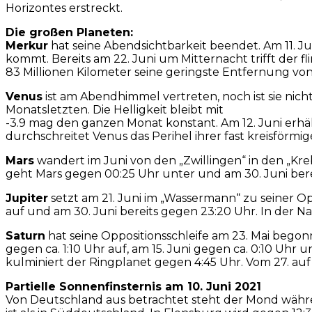
Horizontes erstreckt.
Die großen Planeten:
Merkur
hat seine Abendsichtbarkeit beendet. Am 11. Ju
kommt. Bereits am 22. Juni um Mitternacht trifft der f
83 Millionen Kilometer seine geringste Entfernung von
Venus
ist am Abendhimmel vertreten, noch ist sie nich
Monatsletzten. Die Helligkeit bleibt mit
-3.9 mag den ganzen Monat konstant. Am 12. Juni er
durchschreitet Venus das Perihel ihrer fast kreisförmi
Mars
wandert im Juni von den „Zwillingen“ in den „Kr
geht Mars gegen 00:25 Uhr unter und am 30. Juni ber
Jupiter
setzt am 21. Juni im „Wassermann“ zu seiner Op
auf und am 30. Juni bereits gegen 23:20 Uhr. In der N
Saturn
hat seine Oppositionsschleife am 23. Mai begon
gegen ca. 1:10 Uhr auf, am 15. Juni gegen ca. 0:10 U
kulminiert der Ringplanet gegen 4:45 Uhr. Vom 27. auf 
Partielle Sonnenfinsternis am 10. Juni 2021
Von Deutschland aus betrachtet steht der Mond währe