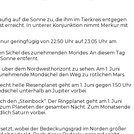
ufig auf die Sonne zu, die ihm im Tierkreis entgegen
ist erreicht. In unterer Konjunktion nimmt Merkur mit
h nur geringfügig von 22:50 Uhr auf 23:05 Uhr am
alen Sichel des zunehmenden Mondes. An diesem Tag
 Sonne entfernt.
ng über dem Nordwesthorizont zu sehen. Am 1. Juni
e zunehmende Mondsichel den Weg zu rötlichen Mars.
echt helle Riesenplanet geht am 1. Juni gegen 1:50 Uhr
dsichel unterhalb an Jupiter vorbei.
ch den „Steinbock“. Der Ringplanet geht am 1. Juni
rd er zum Planeten der gesamten Nacht. Zum Monatsende
lich Saturn vorbei.
ersetzt, wobei der Bedeckungsgrad im Norden größer