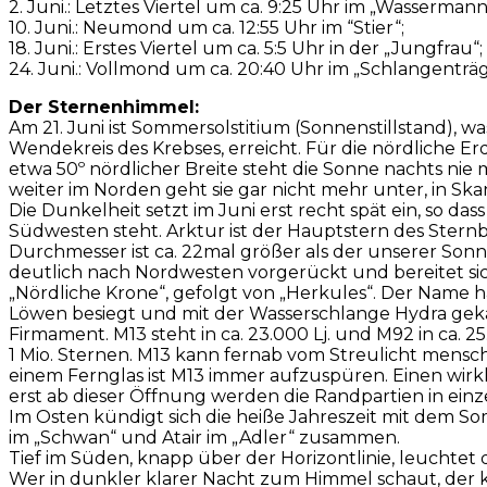
2. Juni.: Letztes Viertel um ca. 9:25 Uhr im „Wassermann
10. Juni.: Neumond um ca. 12:55 Uhr im “Stier“;
18. Juni.: Erstes Viertel um ca. 5:5 Uhr in der „Jungfrau“;
24. Juni.: Vollmond um ca. 20:40 Uhr im „Schlangenträg
Der Sternenhimmel:
Am 21. Juni ist Sommersolstitium (Sonnenstillstand), 
Wendekreis des Krebses, erreicht. Für die nördliche E
etwa 50º nördlicher Breite steht die Sonne nachts ni
weiter im Norden geht sie gar nicht mehr unter, in S
Die Dunkelheit setzt im Juni erst recht spät ein, so 
Südwesten steht. Arktur ist der Hauptstern des Sternbil
Durchmesser ist ca. 22mal größer als der unserer Son
deutlich nach Nordwesten vorgerückt und bereitet sich
„Nördliche Krone“, gefolgt von „Herkules“. Der Name
Löwen besiegt und mit der Wasserschlange Hydra gek
Firmament. M13 steht in ca. 23.000 Lj. und M92 in ca. 2
1 Mio. Sternen. M13 kann fernab vom Streulicht men
einem Fernglas ist M13 immer aufzuspüren. Einen wirk
erst ab dieser Öffnung werden die Randpartien in einz
Im Osten kündigt sich die heiße Jahreszeit mit dem Som
im „Schwan“ und Atair im „Adler“ zusammen.
Tief im Süden, knapp über der Horizontlinie, leuchtet 
Wer in dunkler klarer Nacht zum Himmel schaut, der 