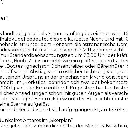
“;
er“;
was landläufig auch als Sommeranfang bezeichnet wird. D
rdhalbkugel bedeutet dies die kürzeste Nacht und mit 16
e mehr als 18º unter dem Horizont, die astronomische D
kandinavien spricht man dann von der Mittsommernacht.
dass zur Standardbeobachtungszeit um 23:00 Uhr der kräf
des „Bootes“, das aussieht wie ein großer Papierdrachen.
ne. „Bootes“, griechisch Ochsentreiber oder Bärenhüter
 auf seinen Abstieg vor. In östlicher Richtung von „Boo
 hat seinen Ursprung in der griechischen Mythologie, 
ämpft. Im „Herkules“ befinden sich zwei der bekannte
5.000 Lj. von der Erde entfernt. Kugelsternhaufen besteh
schlicher Ansiedlungen schon mit guten Augen als ver
lich prächtigen Eindruck gewinnt der Beobachter erst 
elne Sterne aufgelöst.
merdreieck, das jetzt voll aufgegangen ist, an. Es setzt
dunkelrot Antares im „Skorpion“.
kann jetzt den sommerlichen Teil der Milchstraße sehe