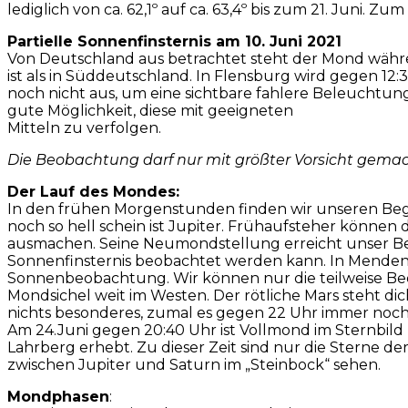
lediglich von ca. 62,1º auf ca. 63,4º bis zum 21. Juni.
Partielle Sonnenfinsternis am 10. Juni 2021
Von Deutschland aus betrachtet steht der Mond währe
ist als in Süddeutschland. In Flensburg wird gegen 
noch nicht aus, um eine sichtbare fahlere Beleuchtun
gute Möglichkeit, diese mit geeigneten
Mitteln zu verfolgen.
Die Beobachtung darf nur mit größter Vorsicht gema
Der Lauf des Mondes:
In den frühen Morgenstunden finden wir unseren Be
noch so hell schein ist Jupiter. Frühaufsteher könne
ausmachen. Seine Neumondstellung erreicht unser Begle
Sonnenfinsternis beobachtet werden kann. In Menden
Sonnenbeobachtung. Wir können nur die teilweise Be
Mondsichel weit im Westen. Der rötliche Mars steht d
nichts besonderes, zumal es gegen 22 Uhr immer noch se
Am 24.Juni gegen 20:40 Uhr ist Vollmond im Sternbil
Lahrberg erhebt. Zu dieser Zeit sind nur die Sterne
zwischen Jupiter und Saturn im „Steinbock“ sehen.
Mondphasen
: