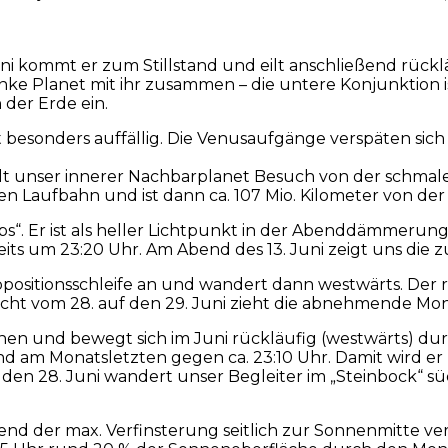
ni kommt er zum Stillstand und eilt anschließend rücklä
linke Planet mit ihr zusammen – die untere Konjunktion 
 der Erde ein.
t besonders auffällig. Die Venusaufgänge verspäten sic
hält unser innerer Nachbarplanet Besuch von der schm
gen Laufbahn und ist dann ca. 107 Mio. Kilometer von der
ebs“. Er ist als heller Lichtpunkt in der Abenddämmeru
eits um 23:20 Uhr. Am Abend des 13. Juni zeigt uns di
positionsschleife an und wandert dann westwärts. Der r
acht vom 28. auf den 29. Juni zieht die abnehmende Mon
nen und bewegt sich im Juni rückläufig (westwärts) dur
hr und am Monatsletzten gegen ca. 23:10 Uhr. Damit wi
den 28. Juni wandert unser Begleiter im „Steinbock“ süd
nd der max. Verfinsterung seitlich zur Sonnenmitte v