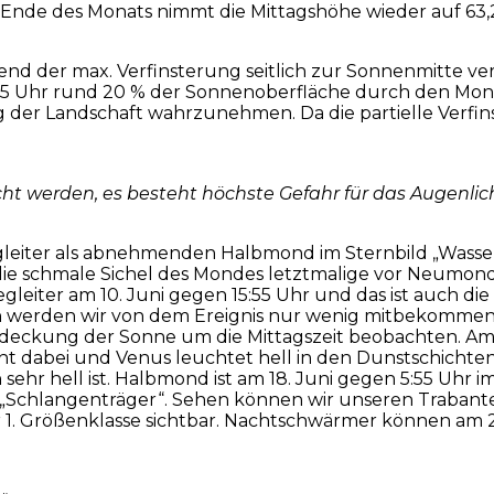
 Zum Ende des Monats nimmt die Mittagshöhe wieder auf 63,
nd der max. Verfinsterung seitlich zur Sonnenmitte v
12:35 Uhr rund 20 % der Sonnenoberfläche durch den Mo
g der Landschaft wahrzunehmen. Da die partielle Verfin
cht werden, es besteht höchste Gefahr für das Augenl
gleiter als abnehmenden Halbmond im Sternbild „Was
n die schmale Sichel des Mondes letztmalige vor Neumon
iter am 10. Juni gegen 15:55 Uhr und das ist auch die Z
 werden wir von dem Ereignis nur wenig mitbekommen, 
deckung der Sonne um die Mittagszeit beobachten. Am 
icht dabei und Venus leuchtet hell in den Dunstschicht
hr hell ist. Halbmond ist am 18. Juni gegen 5:55 Uhr im
d „Schlangenträger“. Sehen können wir unseren Trabant
 der 1. Größenklasse sichtbar. Nachtschwärmer können 