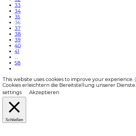
33
34
35
36
37
38
39
40
41
…
58
This website uses cookies to improve your experience.
Cookies erleichtern die Bereitstellung unserer Dienst
settings
Akzeptieren
Schließen