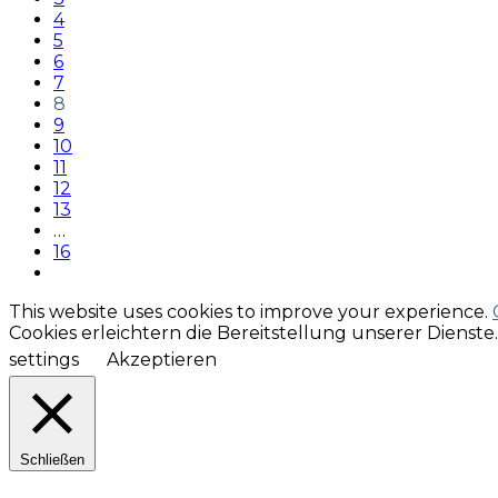
4
5
6
7
8
9
10
11
12
13
…
16
This website uses cookies to improve your experience.
Cookies erleichtern die Bereitstellung unserer Dienst
settings
Akzeptieren
Schließen