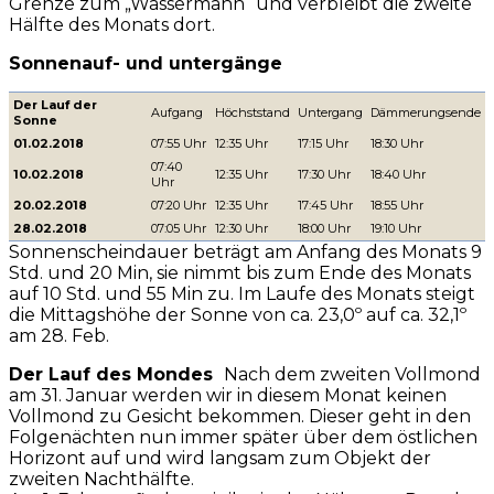
Grenze zum „Wassermann“ und verbleibt die zweite
Hälfte des Monats dort.
Sonnenauf- und untergänge
Der Lauf der
Aufgang
Höchststand
Untergang
Dämmerungsende
Sonne
01.02.2018
07:55 Uhr
12:35 Uhr
17:15 Uhr
18:30 Uhr
07:40
10.02.2018
12:35 Uhr
17:30 Uhr
18:40 Uhr
Uhr
20.02.2018
07:20 Uhr
12:35 Uhr
17:45 Uhr
18:55 Uhr
28.02.2018
07:05 Uhr
12:30 Uhr
18:00 Uhr
19:10 Uhr
Sonnenscheindauer beträgt am Anfang des Monats 9
Std. und 20 Min, sie nimmt bis zum Ende des Monats
auf 10 Std. und 55 Min zu. Im Laufe des Monats steigt
die Mittagshöhe der Sonne von ca. 23,0º auf ca. 32,1º
am 28. Feb.
Der Lauf des Mondes
Nach dem zweiten Vollmond
am 31. Januar werden wir in diesem Monat keinen
Vollmond zu Gesicht bekommen. Dieser geht in den
Folgenächten nun immer später über dem östlichen
Horizont auf und wird langsam zum Objekt der
zweiten Nachthälfte.