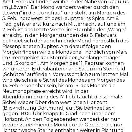
Am 1. Februar finden wir ihn in der Nähe von Regulus
im „Löwen“. Der Mond wandert weiter durch den
„Löwen“ in die „Jungfrau“ und steht am Morgen des
5. Feb. nordwestlich des Hauptsterns Spica. Am 6.
Feb. geht er erst kurz nach Mitternacht auf und am
7. Feb. ist das Letzte Viertel im Sternbild der „Waage“
erreicht. In den Morgenstunden des 8. Februars
befindet sich der abnehmende Mond nordöstlich des
Riesenplaneten Jupiter. Am darauf folgenden
Morgen finden wir die Mondsichel nördlich von Mars
im Grenzgebiet der Sternbilder „Schlangenträger“
und „Skorpion“. Am Morgen des 11. Februar können
wir unseren Erdtrabanten nahe Saturn im Sternbild
„Schütze“ auffinden. Voraussichtlich zum letzten Mal
wird die schmale Sichel des Mondes am Morgen des
13. Feb. erkennbar sein, bis am 15. des Monats die
Neumondphase erreicht wird. In der
Abenddämmerung des 17. Feb. taucht die schmale
Sichel wieder über dem westlichen Horizont
(Blickrichtung Dortmund) auf. Sie befindet sich
gegen 18:00 Uhr knapp 10 Grad hoch über dem
Horizont. An den Folgeabenden wandert der nun
wieder zunehmende Mond durch Gebiete, die nur
lichtschwache Sterne enthalten weiter in Richtung