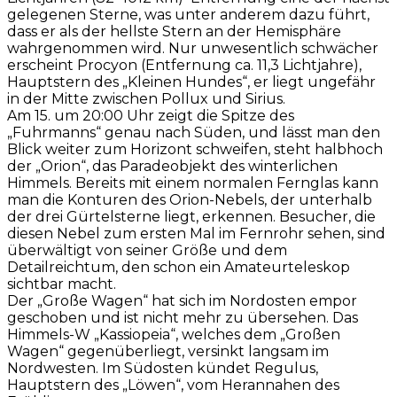
gelegenen Sterne, was unter anderem dazu führt,
dass er als der hellste Stern an der Hemisphäre
wahrgenommen wird. Nur unwesentlich schwächer
erscheint Procyon (Entfernung ca. 11,3 Lichtjahre),
Hauptstern des „Kleinen Hundes“, er liegt ungefähr
in der Mitte zwischen Pollux und Sirius.
Am 15. um 20:00 Uhr zeigt die Spitze des
„Fuhrmanns“ genau nach Süden, und lässt man den
Blick weiter zum Horizont schweifen, steht halbhoch
der „Orion“, das Paradeobjekt des winterlichen
Himmels. Bereits mit einem normalen Fernglas kann
man die Konturen des Orion-Nebels, der unterhalb
der drei Gürtelsterne liegt, erkennen. Besucher, die
diesen Nebel zum ersten Mal im Fernrohr sehen, sind
überwältigt von seiner Größe und dem
Detailreichtum, den schon ein Amateurteleskop
sichtbar macht.
Der „Große Wagen“ hat sich im Nordosten empor
geschoben und ist nicht mehr zu übersehen. Das
Himmels-W „Kassiopeia“, welches dem „Großen
Wagen“ gegenüberliegt, versinkt langsam im
Nordwesten. Im Südosten kündet Regulus,
Hauptstern des „Löwen“, vom Herannahen des