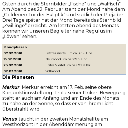
Osten durch die Sternbilder „Fische“ und „Walfisch“.
Am Abend des 22. Februar steht der Mond nahe dem
„Goldenen Tor der Ekliptik“ und südlich der Plejaden.
Drei Tage später hat der Mond bereits das Sternbild
„Zwillinge“ erreicht. Am letzten Abend des Monats
können wir unseren Begleiter nahe Regulus im
„Löwen“ sehen.
Mondphasen
07.02.2018
Letztes Viertel um ca. 16:55 Uhr
15.02.2018
Neumond um ca. 22:05 Uhr
23.02.2018
Erstes Viertel um ca. 09:10 Uhr
02.03.2018
Vollmond
Die Planeten
Merkur
Merkur erreicht am 17. Feb. seine obere
Konjunktionsstellung. Trotz seiner flinken Bewegung
steht er auch am Anfang und am Ende des Monats
zu nahe an der Sonne, so dass er von ihrem Licht
überstrahlt wird.
Venus
taucht in der zweiten Monatshälfte am
Westhorizont in der Abenddämmerung am