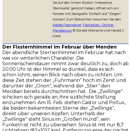
Sie auf den linken Button “interaktive
Sternkarte” geklickt haben, offnet sich ein
Fenster mit Startgrafik. Einfach auf “Zeigen”
klicken! Zum Betrachten brauchen Sie den
Adobe Flashplayer
.
Flashskies – Online-
Planetarium
© Donald Wienand und Harald C.
Greie
Der Fixsternhimmel im Februar über Menden
Der abendliche Sternenhimmel im Februar hat nach
wie vor winterlichen Charakter. Die
Sonnenscheindauer nimmt zwar deutlich zu, doch ab
20:00 Uhr ist der Himmel so dunkel, dass es sich
schon lohnt, seinen Blick nach oben zu richten. Um
diese Zeit stehen der „Fuhrmann“ hoch im Zenit und
darunter der „Orion“, während der „Stier“ den
Meridian bereits durchschritten hat. Die „Zwillinge“
schicken sich gerade an, ihre südlichste Stellung
einzunehmen. Am 15. Feb. stehen Castor und Pollux,
die beiden bekanntesten Sterne der „Zwillinge“,
direkt über unseren Köpfen. Unterhalb der
„Zwillinge“ steht Sirius im „Großen Hund“, sein
Funkeln ist nicht zu übersehen. Sirius ist mit nur 8,7
Lichtjahren (82×1012 km) Entfernung eine der nächst