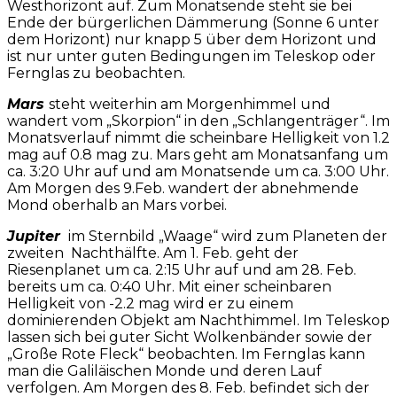
Westhorizont auf. Zum Monatsende steht sie bei
Ende der bürgerlichen Dämmerung (Sonne 6 unter
dem Horizont) nur knapp 5 über dem Horizont und
ist nur unter guten Bedingungen im Teleskop oder
Fernglas zu beobachten.
Mars
steht weiterhin am Morgenhimmel und
wandert vom „Skorpion“ in den „Schlangenträger“. Im
Monatsverlauf nimmt die scheinbare Helligkeit von 1.2
mag auf 0.8 mag zu. Mars geht am Monatsanfang um
ca. 3:20 Uhr auf und am Monatsende um ca. 3:00 Uhr.
Am Morgen des 9.Feb. wandert der abnehmende
Mond oberhalb an Mars vorbei.
Jupiter
im Sternbild „Waage“ wird zum Planeten der
zweiten Nachthälfte. Am 1. Feb. geht der
Riesenplanet um ca. 2:15 Uhr auf und am 28. Feb.
bereits um ca. 0:40 Uhr. Mit einer scheinbaren
Helligkeit von -2.2 mag wird er zu einem
dominierenden Objekt am Nachthimmel. Im Teleskop
lassen sich bei guter Sicht Wolkenbänder sowie der
„Große Rote Fleck“ beobachten. Im Fernglas kann
man die Galiläischen Monde und deren Lauf
verfolgen. Am Morgen des 8. Feb. befindet sich der