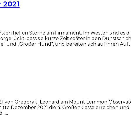
 2021
ersten hellen Sterne am Firmament. Im Westen sind es
h vorgerückt, dass sie kurze Zeit später in den Dunstsch
nge“ und „Großer Hund“, und bereiten sich auf ihren Auftr
21 von Gregory J. Leonard am Mount Lemmon Observatori
Mitte Dezember 2021 die 4. Größenklasse erreichen un
....