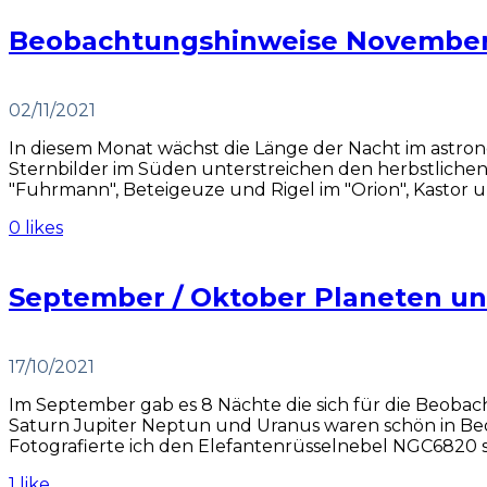
Beobachtungshinweise November
02/11/2021
In diesem Monat wächst die Länge der Nacht im astro
Sternbilder im Süden unterstreichen den herbstlichen 
"Fuhrmann", Beteigeuze und Rigel im "Orion", Kastor u
0 likes
September / Oktober Planeten u
17/10/2021
Im September gab es 8 Nächte die sich für die Beobach
Saturn Jupiter Neptun und Uranus waren schön in Be
Fotografierte ich den Elefantenrüsselnebel NGC6820 s
1 like